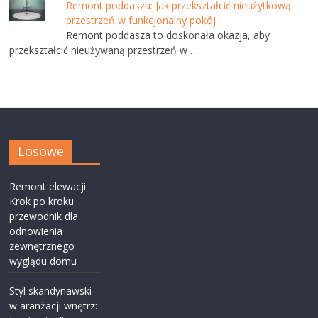
Remont poddasza: Jak przekształcić nieużytkową
przestrzeń w funkcjonalny pokój
Remont poddasza to doskonała okazja, aby
przekształcić nieużywaną przestrzeń w …
Losowe
Remont elewacji:
Krok po kroku
przewodnik dla
odnowienia
zewnętrznego
wyglądu domu
Styl skandynawski
w aranżacji wnętrz: