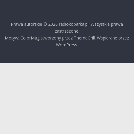
Prawa autorskie © 2026
radiokoparka.pl
. Wszystkie prawa
zastrzeżone.
Motyw: ColorMag stworzony przez ThemeGrill. Wspierane przez
WordPress.