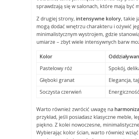
sprawdzają się w salonach, które mają być 
Z drugiej strony,
intensywne kolory
, takie 
mogą dodać wnętrzu charakteru i ożywić jeg
minimalistycznym wystrojem, gdzie stanowią
umiarze – zbyt wiele intensywnych barw moż
Kolor
Oddziaływan
Pastelowy róż
Spokój, deli
Głęboki granat
Elegancja, t
Soczysta czerwień
Energicznoś
Warto również zwrócić uwagę na
harmoniza
przykład, jeśli posiadasz klasyczne meble, l
piękno. Z kolei nowoczesne, minimalistyczn
Wybierając kolor ścian, warto również wzią