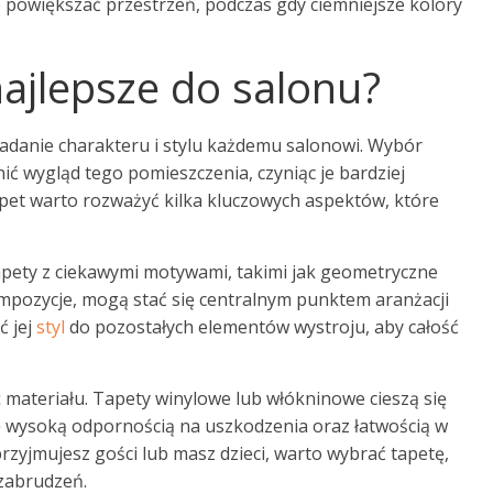
 powiększać przestrzeń, podczas gdy ciemniejsze kolory
najlepsze do salonu?
adanie charakteru i stylu każdemu salonowi. Wybór
ć wygląd tego pomieszczenia, czyniąc je bardziej
apet warto rozważyć kilka kluczowych aspektów, które
apety z ciekawymi motywami, takimi jak geometryczne
kompozycje, mogą stać się centralnym punktem aranżacji
ć jej
styl
do pozostałych elementów wystroju, aby całość
ć
materiału. Tapety winylowe lub włókninowe cieszą się
ę wysoką odpornością na uszkodzenia oraz łatwością w
 przyjmujesz gości lub masz dzieci, warto wybrać tapetę,
 zabrudzeń.