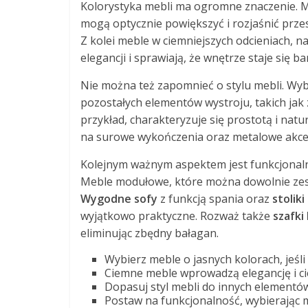
Kolorystyka mebli ma ogromne znaczenie. Meb
mogą optycznie powiększyć i rozjaśnić przes
Z kolei meble w ciemniejszych odcieniach, 
elegancji i sprawiają, że wnętrze staje się b
Nie można też zapomnieć o stylu mebli. Wyb
pozostałych elementów wystroju, takich jak 
przykład, charakteryzuje się prostotą i natu
na surowe wykończenia oraz metalowe akce
Kolejnym ważnym aspektem jest funkcjonalno
Meble modułowe, które można dowolnie zest
Wygodne sofy
z funkcją spania oraz
stolik
wyjątkowo praktyczne. Rozważ także
szafki
eliminując zbędny bałagan.
Wybierz meble o jasnych kolorach, jeśl
Ciemne meble wprowadzą elegancję i ci
Dopasuj styl mebli do innych elementów
Postaw na funkcjonalność, wybierając 