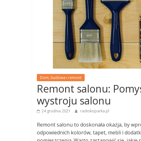
Dom, budowa i remont
Remont salonu: Pomys
wystroju salonu
24 grudnia 2021
radiokoparka.pl
Remont salonu to doskonała okazja, by wpr
odpowiednich kolorów, tapet, mebli i dod
pomieszczenia. Warto zastanowić się, jakie 