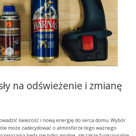
ły na odświeżenie i zmianę
owadzić świeżość i nową energię do serca domu. Wybór
atków może zadecydować o atmosferze tego ważnego
rozwiązania będą nie tylko modne, ale także funkcjonalne,