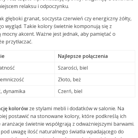
miejscem relaksu i odpoczynku.
jak głęboki granat, soczysta czerwień czy energiczny żółty,
o wygląd. Takie kolory świetnie komponują się z
 mocny akcent. Ważne jest jednak, aby pamiętać o
e przytłaczać.
ie
Najlepsze połączenia
katność
Szarości, biel
ajemniczość
Złoto, beż
ć, dynamika
Czerń, biel
cję kolorów
ze stylami mebli i dodatków w salonie. Na
epiej postawić na stonowane kolory, które podkreślą ich
e aranżacje świetnie współgrają z odważniejszymi barwami.
ć pod uwagę ilość naturalnego światła wpadającego do