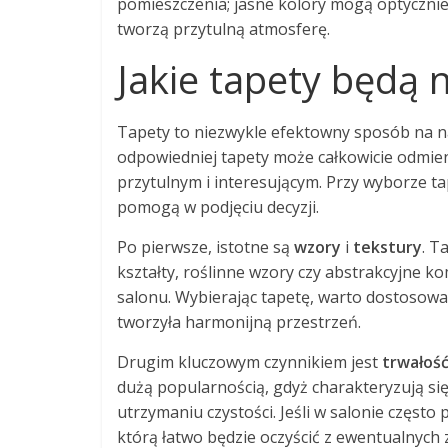
pomieszczenia; jasne kolory mogą optycznie
tworzą przytulną atmosferę.
Jakie tapety będą 
Tapety to niezwykle efektowny sposób na n
odpowiedniej tapety może całkowicie odmieni
przytulnym i interesującym. Przy wyborze t
pomogą w podjęciu decyzji.
Po pierwsze, istotne są
wzory
i
tekstury
. T
kształty, roślinne wzory czy abstrakcyjne 
salonu. Wybierając tapetę, warto dostosowa
tworzyła harmonijną przestrzeń.
Drugim kluczowym czynnikiem jest
trwałoś
dużą popularnością, gdyż charakteryzują si
utrzymaniu czystości. Jeśli w salonie często
którą łatwo będzie oczyścić z ewentualnych