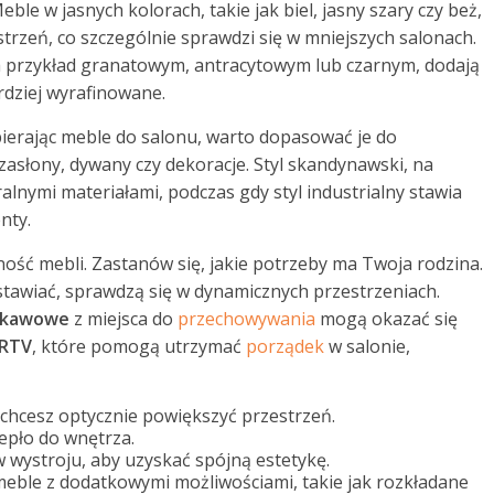
le w jasnych kolorach, takie jak biel, jasny szary czy beż,
trzeń, co szczególnie sprawdzi się w mniejszych salonach.
na przykład granatowym, antracytowym lub czarnym, dodają
ardziej wyrafinowane.
ierając meble do salonu, warto dopasować je do
zasłony, dywany czy dekoracje. Styl skandynawski, na
ralnymi materiałami, podczas gdy styl industrialny stawia
nty.
ść mebli. Zastanów się, jakie potrzeby ma Twoja rodzina.
awiać, sprawdzą się w dynamicznych przestrzeniach.
i kawowe
z miejsca do
przechowywania
mogą okazać się
 RTV
, które pomogą utrzymać
porządek
w salonie,
i chcesz optycznie powiększyć przestrzeń.
epło do wnętrza.
 wystroju, aby uzyskać spójną estetykę.
meble z dodatkowymi możliwościami, takie jak rozkładane