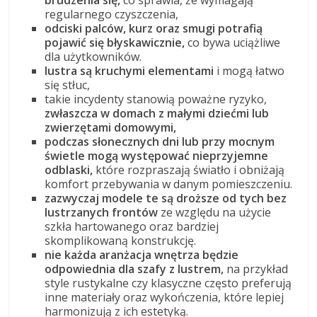
brudzenia się,
co sprawia, że wymagają
regularnego czyszczenia,
odciski palców, kurz oraz smugi potrafią
pojawić się błyskawicznie,
co bywa uciążliwe
dla użytkowników.
lustra są kruchymi elementami
i mogą łatwo
się stłuc,
takie incydenty stanowią poważne ryzyko,
zwłaszcza w domach z małymi dziećmi lub
zwierzętami domowymi,
podczas słonecznych dni lub przy mocnym
świetle mogą występować nieprzyjemne
odblaski,
które rozpraszają światło i obniżają
komfort przebywania w danym pomieszczeniu.
zazwyczaj modele te są droższe od tych bez
lustrzanych frontów
ze względu na użycie
szkła hartowanego oraz bardziej
skomplikowaną konstrukcję.
nie każda aranżacja wnętrza będzie
odpowiednia dla szafy z lustrem,
na przykład
style rustykalne czy klasyczne często preferują
inne materiały oraz wykończenia, które lepiej
harmonizują z ich estetyką.