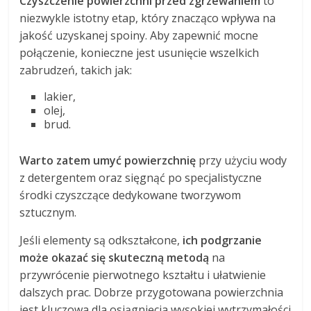
Czyszczenie powierzchni przed zgrzewaniem
to
niezwykle istotny etap, który znacząco wpływa na
jakość uzyskanej spoiny. Aby zapewnić mocne
połączenie, konieczne jest usunięcie wszelkich
zabrudzeń, takich jak:
lakier,
olej,
brud.
Warto zatem umyć powierzchnię
przy użyciu wody
z detergentem oraz sięgnąć po specjalistyczne
środki czyszczące dedykowane tworzywom
sztucznym.
Jeśli elementy są odkształcone,
ich podgrzanie
może okazać się skuteczną metodą
na
przywrócenie pierwotnego kształtu i ułatwienie
dalszych prac. Dobrze przygotowana powierzchnia
jest kluczowa dla osiągnięcia wysokiej wytrzymałości