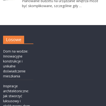
Planowanie budżetu na urządzanie wnętrza może
być skomplikowane, szczególnie gdy …
Losowe
Dom na wodzie:
Innowacyjne
konstrukcje i
unikalne
doświadczenie
mieszkania
Inspiracje
architektoniczne:
Jak stworzyć
luksusowy i
ekskluzywny dom