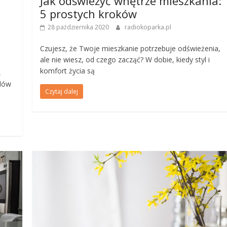
Jak odświeżyć wnętrze mieszkania:
5 prostych kroków
28 października 2020
radiokoparka.pl
Czujesz, że Twoje mieszkanie potrzebuje odświeżenia,
ale nie wiesz, od czego zacząć? W dobie, kiedy styl i
komfort życia są
,
ylów
Czytaj dalej