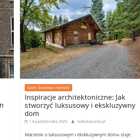
Dom, budowa i remont
Inspiracje architektoniczne: Jak
en
stworzyć luksusowy i ekskluzywny
dom
14 października 2020
radiokoparka.pl
Marzenie o luksusowym i ekskluzywnym domu staje