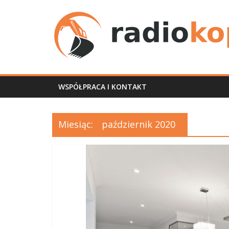
Skip
radiokoparka.pl
to
content
usługi
koparko
ładowarką
WSPÓŁPRACA I KONTAKT
Miesiąc:
październik 2020