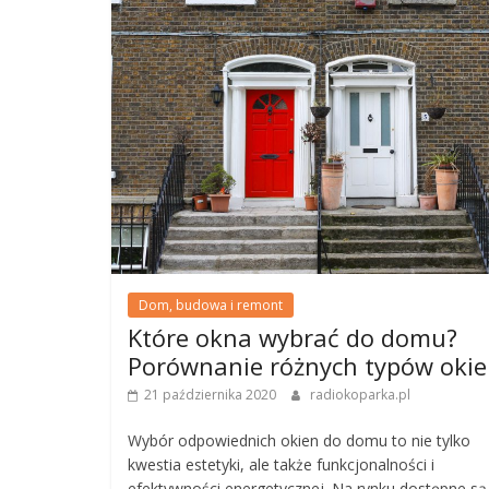
Dom, budowa i remont
Które okna wybrać do domu?
Porównanie różnych typów oki
21 października 2020
radiokoparka.pl
Wybór odpowiednich okien do domu to nie tylko
kwestia estetyki, ale także funkcjonalności i
efektywności energetycznej. Na rynku dostępne są