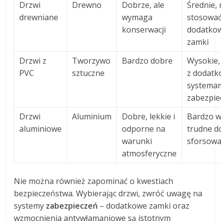
Drzwi
Drewno
Dobrze, ale
Średnie,
drewniane
wymaga
stosowa
konserwacji
dodatko
zamki
Drzwi z
Tworzywo
Bardzo dobre
Wysokie,
PVC
sztuczne
z dodat
systema
zabezpie
Drzwi
Aluminium
Dobre, lekkie i
Bardzo w
aluminiowe
odporne na
trudne d
warunki
sforsowa
atmosferyczne
Nie można również zapominać o kwestiach
bezpieczeństwa. Wybierając drzwi, zwróć uwagę na
systemy
zabezpieczeń
– dodatkowe zamki oraz
wzmocnienia antywłamaniowe są istotnym