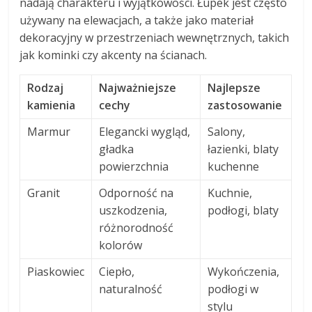
nadają charakteru i wyjątkowości. Łupek jest często
używany na elewacjach, a także jako materiał
dekoracyjny w przestrzeniach wewnętrznych, takich
jak kominki czy akcenty na ścianach.
Rodzaj
Najważniejsze
Najlepsze
kamienia
cechy
zastosowanie
Marmur
Elegancki wygląd,
Salony,
gładka
łazienki, blaty
powierzchnia
kuchenne
Granit
Odporność na
Kuchnie,
uszkodzenia,
podłogi, blaty
różnorodność
kolorów
Piaskowiec
Ciepło,
Wykończenia,
naturalność
podłogi w
stylu