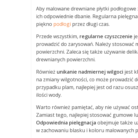
Aby malowane drewniane płytki podłogowe za
ich odpowiednie dbanie. Regularna pielęgnac
piękno
podłogi
przez długi czas.
Przede wszystkim,
regularne czyszczenie
je
prowadzić do zarysowań. Należy stosować m
powierzchni. Zaleca się także używanie del
drewnianych powierzchni.
Również
unikanie nadmiernej wilgoci
jest k
na zmiany wilgotności, co może prowadzić d
przypadku plam, najlepiej jest od razu osus
ilości wody.
Warto również pamiętać, aby nie używać ost
Zamiast tego, najlepiej stosować gumowe lu
Odpowiednia pielęgnacja
obejmuje także u
w zachowaniu blasku i koloru malowanych p