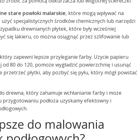
o zrobić za pomocą odkurzacza lub wilgotnej ściereczki.
ne stare powłoki malarskie
, które mogą wpływać na
 użyć specjalistycznych środków chemicznych lub narzędzi
przypadku drewnianych płytek, które były wcześniej
yć się lakieru, co można osiągnąć przez szlifowanie lub
 który zapewni lepsze przyleganie farby. Użycie papieru
aj od 80 do 120, pomoże wygładzić powierzchnię i usunąć
 przetrzeć płytki, aby pozbyć się pyłu, który mógł powstać
o drewna, który zahamuje wchłanianie farby i może
mu przygotowaniu podłoża uzyskamy efektowny i
odłogowych.
lepsze do malowania
k podłogowych?