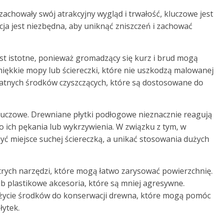
chowały swój atrakcyjny wygląd i trwałość, kluczowe jest
ja jest niezbędna, aby uniknąć zniszczeń i zachować
st istotne, ponieważ gromadzący się kurz i brud mogą
iękkie mopy lub ściereczki, które nie uszkodzą malowanej
ikatnych środków czyszczących, które są dostosowane do
luczowe. Drewniane płytki podłogowe nieznacznie reagują
o ich pękania lub wykrzywienia. W związku z tym, w
zyć miejsce suchej ściereczką, a unikać stosowania dużych
rych narzędzi, które mogą łatwo zarysować powierzchnię.
b plastikowe akcesoria, które są mniej agresywne.
życie środków do konserwacji drewna, które mogą pomóc
łytek.