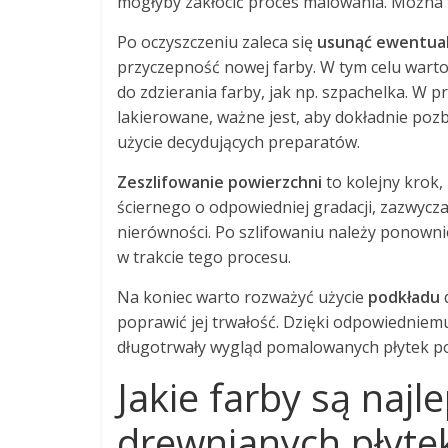
mogłyby zakłócić proces malowania. Można t
Po oczyszczeniu zaleca się
usunąć ewentual
przyczepność nowej farby. W tym celu warto
do zdzierania farby, jak np. szpachelka. W 
lakierowane, ważne jest, aby dokładnie pozb
użycie decydujących preparatów.
Zeszlifowanie powierzchni
to kolejny krok,
ściernego o odpowiedniej gradacji, zazwycz
nierówności. Po szlifowaniu należy ponownie
w trakcie tego procesu.
Na koniec warto rozważyć użycie
podkładu
d
poprawić jej trwałość. Dzięki odpowiednie
długotrwały wygląd pomalowanych płytek p
Jakie farby są naj
drewnianych płyte