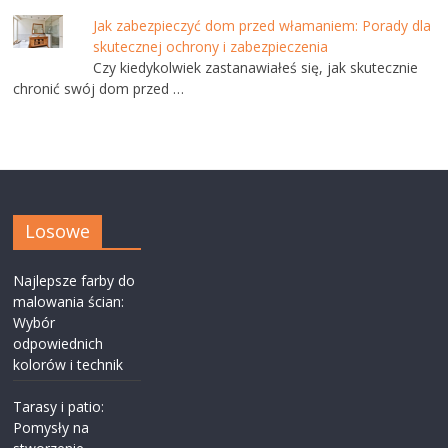
Jak zabezpieczyć dom przed włamaniem: Porady dla
skutecznej ochrony i zabezpieczenia
Czy kiedykolwiek zastanawiałeś się, jak skutecznie
chronić swój dom przed …
Losowe
Najlepsze farby do
malowania ścian:
Wybór
odpowiednich
kolorów i technik
Tarasy i patio:
Pomysły na