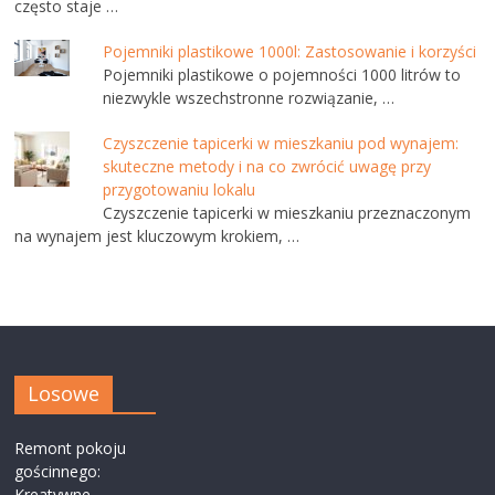
często staje …
Pojemniki plastikowe 1000l: Zastosowanie i korzyści
Pojemniki plastikowe o pojemności 1000 litrów to
niezwykle wszechstronne rozwiązanie, …
Czyszczenie tapicerki w mieszkaniu pod wynajem:
skuteczne metody i na co zwrócić uwagę przy
przygotowaniu lokalu
Czyszczenie tapicerki w mieszkaniu przeznaczonym
na wynajem jest kluczowym krokiem, …
Losowe
Remont pokoju
gościnnego:
Kreatywne