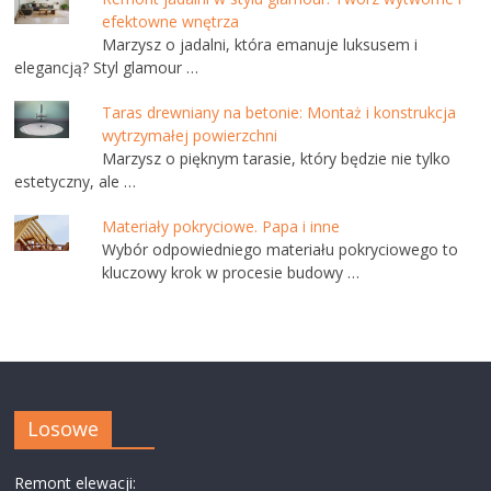
efektowne wnętrza
Marzysz o jadalni, która emanuje luksusem i
elegancją? Styl glamour …
Taras drewniany na betonie: Montaż i konstrukcja
wytrzymałej powierzchni
Marzysz o pięknym tarasie, który będzie nie tylko
estetyczny, ale …
Materiały pokryciowe. Papa i inne
Wybór odpowiedniego materiału pokryciowego to
kluczowy krok w procesie budowy …
Losowe
Remont elewacji: