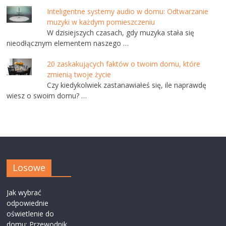
Inteligentne systemy audio w domu: Odtwarzanie
muzyki w każdym pomieszczeniu
W dzisiejszych czasach, gdy muzyka stała się
nieodłącznym elementem naszego …
20 zaskakujących faktów o twoim domu, które
zmienią twoje życie
Czy kiedykolwiek zastanawiałeś się, ile naprawdę
wiesz o swoim domu? …
Losowe
Jak wybrać
odpowiednie
oświetlenie do
domu: Przewodnik