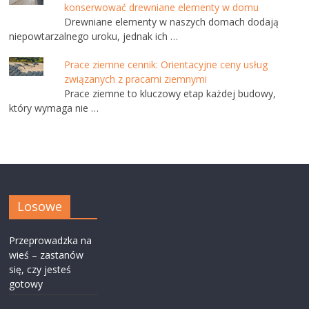
konserwować drewniane elementy w domu
Drewniane elementy w naszych domach dodają
niepowtarzalnego uroku, jednak ich …
Prace ziemne cennik: Orientacyjne ceny usług
związanych z pracami ziemnymi
Prace ziemne to kluczowy etap każdej budowy,
który wymaga nie …
Losowe
Przeprowadzka na
wieś – zastanów
się, czy jesteś
gotowy