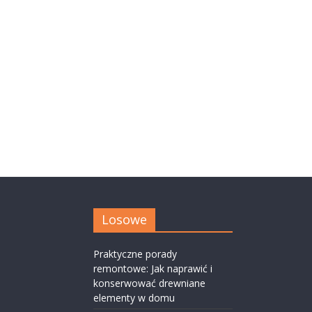
Losowe
Praktyczne porady
remontowe: Jak naprawić i
konserwować drewniane
elementy w domu