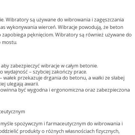
e. Wibratory są używane do wibrowania i zagęszczania
zas wykonywania wierceń. Wibracje powodują, że beton
 co zapobiega pęknięciom. Wibratory są również używane do
b mostu.
aby zabezpieczyć wibracje w całym betonie.
 wydajność – szybciej zakończy prace.
 wałek przekazuje drgania do betonu, a wałki ze słabej
ej ulegają awarii.
powinna być wygodna i ergonomiczna oraz zabezpieczona
aceutycznym
emyśle spożywczym i farmaceutycznym do wibrowania i
ddzielić produkty o różnych własnościach fizycznych,