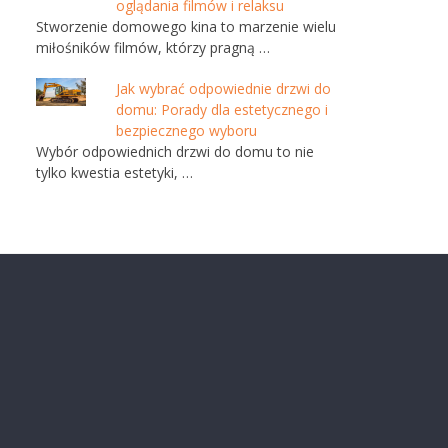
oglądania filmów i relaksu
Stworzenie domowego kina to marzenie wielu
miłośników filmów, którzy pragną …
Jak wybrać odpowiednie drzwi do
domu: Porady dla estetycznego i
bezpiecznego wyboru
Wybór odpowiednich drzwi do domu to nie
tylko kwestia estetyki, …