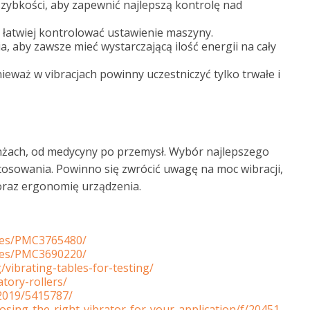
 szybkości, aby zapewnić najlepszą kontrolę nad
 łatwiej kontrolować ustawienie maszyny.
a, aby zawsze mieć wystarczającą ilość energii na cały
waż w vibracjach powinny uczestniczyć tylko trwałe i
nżach, od medycyny po przemysł. Wybór najlepszego
stosowania. Powinno się zwrócić uwagę na moc wibracji,
oraz ergonomię urządzenia.
cles/PMC3765480/
cles/PMC3690220/
/vibrating-tables-for-testing/
tory-rollers/
/2019/5415787/
sing-the-right-vibrator-for-your-application/f/20451