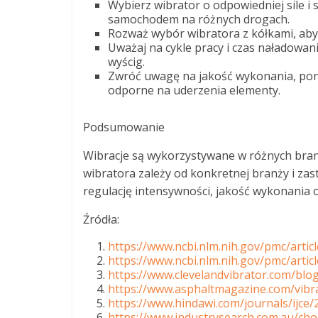
Wybierz wibrator o odpowiedniej sile i
samochodem na różnych drogach.
Rozważ wybór wibratora z kółkami, aby
Uważaj na cykle pracy i czas naładowani
wyścig.
Zwróć uwagę na jakość wykonania, ponie
odporne na uderzenia elementy.
Podsumowanie
Wibracje są wykorzystywane w różnych bra
wibratora zależy od konkretnej branży i za
regulację intensywności, jakość wykonania 
Źródła:
https://www.ncbi.nlm.nih.gov/pmc/arti
https://www.ncbi.nlm.nih.gov/pmc/arti
https://www.clevelandvibrator.com/blog
https://www.asphaltmagazine.com/vibra
https://www.hindawi.com/journals/ijce
https://www.industrysearch.com.au/choo