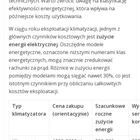
technicznych. Warto zwrócić uwagę na klasyfikację
efektywności energetycznej, która wpływa na
późniejsze koszty użytkowania.
W ciągu roku eksploatacji klimatyzacji, jednym z
głównych czynników kosztowych jest
zużycie
energii elektrycznej
. Oszczędne modele
energetyczne, oznaczone niższymi numerami klas
energetycznych, mogą znacznie zredukować
rachunki za prąd. Różnice w zużyciu energii
pomiędzy modelami mogą sięgać nawet 30%, co jest
istotnym czynnikiem przy obliczaniu całkowitych
kosztów eksploatacji.
Typ
Cena zakupu
Szacunkowe
Wy
klimatyzatora
(orientacyjnie)
roczne
ser
zużycie
ko
energii