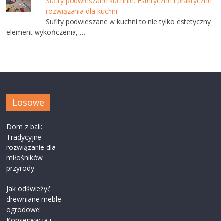
Sufity podwieszane kuchnie: Estetyczne i praktyczne
rozwiązania dla kuchni
Sufity podwieszane w kuchni to nie tylko estetyczny
element wykończenia, …
Losowe
Dom z bali:
Tradycyjne
rozwiązanie dla
miłośników
przyrody
Jak odświeżyć
drewniane meble
ogrodowe:
Konserwacja i