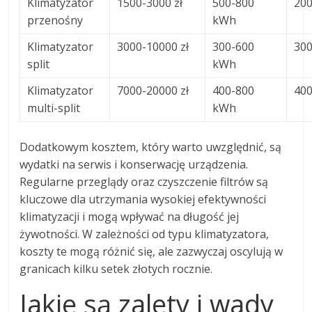
Klimatyzator
1500-3000 zł
500-800
200
przenośny
kWh
Klimatyzator
3000-10000 zł
300-600
300
split
kWh
Klimatyzator
7000-20000 zł
400-800
400
multi-split
kWh
Dodatkowym kosztem, który warto uwzględnić, są
wydatki na serwis i konserwację urządzenia.
Regularne przeglądy oraz czyszczenie filtrów są
kluczowe dla utrzymania wysokiej efektywności
klimatyzacji i mogą wpływać na długość jej
żywotności. W zależności od typu klimatyzatora,
koszty te mogą różnić się, ale zazwyczaj oscylują w
granicach kilku setek złotych rocznie.
Jakie są zalety i wady