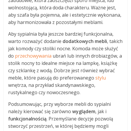
zabudowie, która zaoszczędzi sporo miejsca, lub
wolnostojącą, która doda charakteru. Ważne jest,
aby szafa była pojemna, ale i estetycznie wykonana,
aby harmonizowała z pozostałymi meblami.
Aby sypialnia była jeszcze bardziej funkcjonalna,
warto rozważyć dodanie
dodatkowych mebli
, takich
jak komody czy stoliki nocne. Komoda może służyć
do
przechowywania
ubrań lub innych drobiazgów, a
stolik nocny to idealne miejsce na lampkę, książkę
czy szklankę z wodą. Dobrze jest również wybrać
meble, które pasują do preferowanego
stylu
wnętrza, na przykład skandynawskiego,
rustykalnego czy nowoczesnego.
Podsumowując, przy wyborze mebli do sypialni
należy kierować się zarówno
wyglądem
, jak i
funkcjonalnością
. Przemyślane decyzje pozwolą
stworzyć przestrzeń, w której będziemy mogli