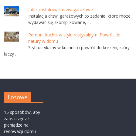
Jak zainstalować drzwi garażowe
Instalacja drzwi garażowych to zadanie, które może
wydawać się skomplikowane, …
Remont kuchni w stylu rustykalnym: Powrót do
natury w domu
Styl rustykalny w kuchni to powrót do korzeni, który
łączy …
Losowe
15 sposobów, aby
zaoszczędzić
pieniądze na
renowacji domu