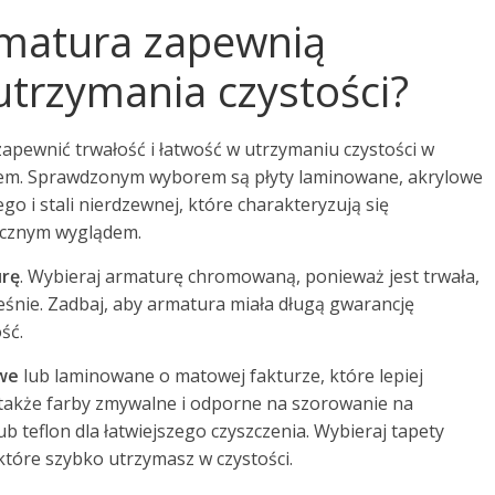
armatura zapewnią
 utrzymania czystości?
 zapewnić trwałość i łatwość w utrzymaniu czystości w
ajem. Sprawdzonym wyborem są płyty laminowane, akrylowe
o i stali nierdzewnej, które charakteryzują się
tycznym wyglądem.
rę
. Wybieraj armaturę chromowaną, ponieważ jest trwała,
eśnie. Zadbaj, aby armatura miała długą gwarancję
ść.
we
lub laminowane o matowej fakturze, które lepiej
także farby zmywalne i odporne na szorowanie na
b teflon dla łatwiejszego czyszczenia. Wybieraj tapety
które szybko utrzymasz w czystości.