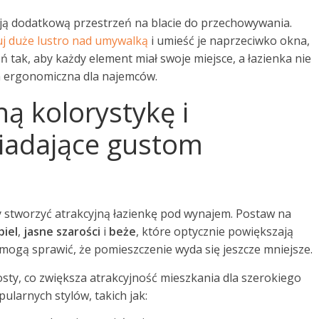
ją dodatkową przestrzeń na blacie do przechowywania.
uj duże lustro nad umywalką
i umieść je naprzeciwko okna,
eń tak, aby każdy element miał swoje miejsce, a łazienka nie
ła ergonomiczna dla najemców.
ną kolorystykę i
iadające gustom
y stworzyć atrakcyjną łazienkę pod wynajem. Postaw na
biel
,
jasne szarości
i
beże
, które optycznie powiększają
 mogą sprawić, że pomieszczenie wyda się jeszcze mniejsze.
rosty, co zwiększa atrakcyjność mieszkania dla szerokiego
larnych stylów, takich jak: