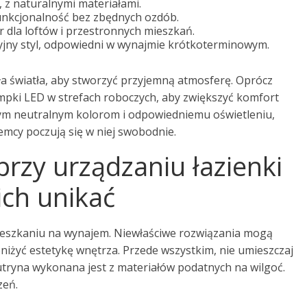
, z naturalnymi materiałami.
funkcjonalność bez zbędnych ozdób.
r dla loftów i przestronnych mieszkań.
yjny styl, odpowiedni w wynajmie krótkoterminowym.
ła światła, aby stworzyć przyjemną atmosferę. Oprócz
mpki LED w strefach roboczych, aby zwiększyć komfort
nym neutralnym kolorom i odpowiedniemu oświetleniu,
jemcy poczują się w niej swobodnie.
przy urządzaniu łazienki
ich unikać
mieszkaniu na wynajem. Niewłaściwe rozwiązania mogą
niżyć estetykę wnętrza. Przede wszystkim, nie umieszczaj
 futryna wykonana jest z materiałów podatnych na wilgoć.
zeń.