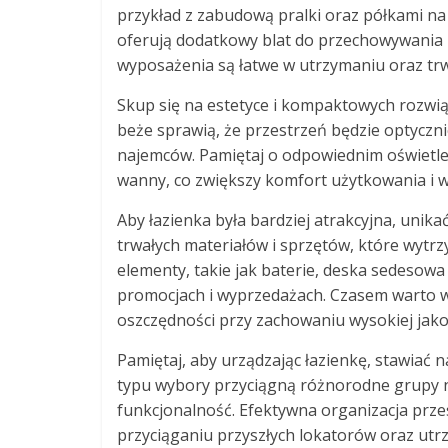
przykład z zabudową pralki oraz półkami na
oferują dodatkowy blat do przechowywania 
wyposażenia są łatwe w utrzymaniu oraz trwał
Skup się na estetyce i kompaktowych rozwiąz
beże sprawią, że przestrzeń będzie optycznie
najemców. Pamiętaj o odpowiednim oświetleni
wanny, co zwiększy komfort użytkowania i w
Aby łazienka była bardziej atrakcyjna, unik
trwałych materiałów i sprzętów, które wytr
elementy, takie jak baterie, deska sedeso
promocjach i wyprzedażach. Czasem warto w
oszczędności przy zachowaniu wysokiej jakośc
Pamiętaj, aby urządzając łazienkę, stawiać
typu wybory przyciągną różnorodne grupy na
funkcjonalność. Efektywna organizacja prze
przyciąganiu przyszłych lokatorów oraz utr