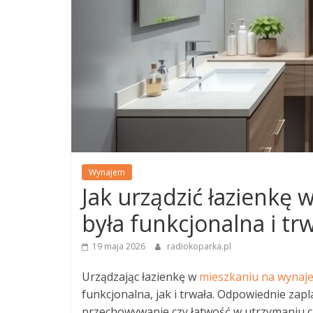
Wynajem
Jak urządzić łazienkę
była funkcjonalna i trw
19 maja 2026
radiokoparka.pl
Urządzając łazienkę w
mieszkaniu na wynaj
funkcjonalna, jak i trwała. Odpowiednie zap
przechowywanie czy łatwość w utrzymaniu c