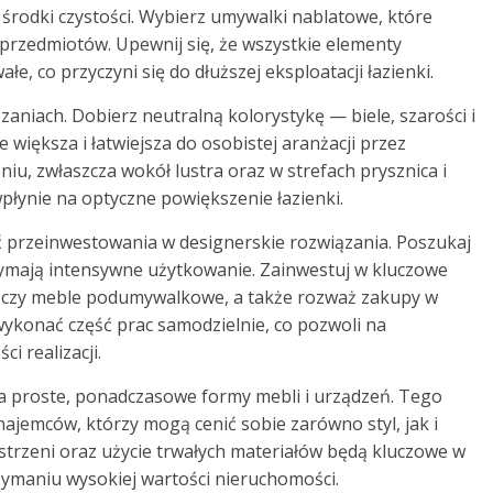
 środki czystości. Wybierz umywalki nablatowe, które
przedmiotów. Upewnij się, że wszystkie elementy
e, co przyczyni się do dłuższej eksploatacji łazienki.
aniach. Dobierz neutralną kolorystykę — biele, szarości i
 większa i łatwiejsza do osobistej aranżacji przez
u, zwłaszcza wokół lustra oraz w strefach prysznica i
płynie na optyczne powiększenie łazienki.
ać przeinwestowania w designerskie rozwiązania. Poszukaj
zymają intensywne użytkowanie. Zainwestuj w kluczowe
wa czy meble podumywalkowe, a także rozważ zakupy w
ykonać część prac samodzielnie, co pozwoli na
i realizacji.
 na proste, ponadczasowe formy mebli i urządzeń. Tego
jemców, którzy mogą cenić sobie zarówno styl, jak i
strzeni oraz użycie trwałych materiałów będą kluczowe w
zymaniu wysokiej wartości nieruchomości.