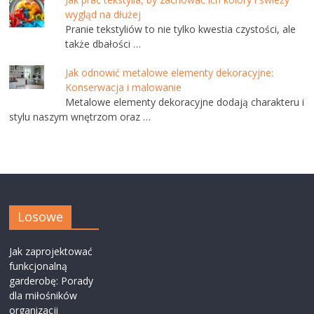
wygląd na dłużej
Pranie tekstyliów to nie tylko kwestia czystości, ale
także dbałości …
Jak odnowić metalowe elementy dekoracyjne:
Konserwacja i malowanie
Metalowe elementy dekoracyjne dodają charakteru i
stylu naszym wnętrzom oraz …
Losowe
Jak zaprojektować
funkcjonalną
garderobę: Porady
dla miłośników
organizacji