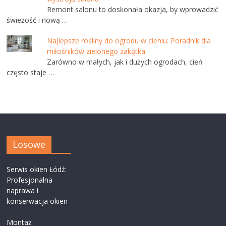
Remont salonu to doskonała okazja, by wprowadzić
świeżość i nową …
Najlepsze rośliny do ogrodu w cieniu: Poradnik dla
miłośników zielonego zakątka
Zarówno w małych, jak i dużych ogrodach, cień
często staje …
Losowe
Serwis okien Łódź:
Profesjonalna
naprawa i
konserwacja okien
Montaż