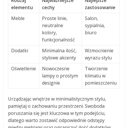
Rodzaj
Najważniejsze
Najlepsze
elementu
cechy
zastosowanie
Meble
Proste linie,
Salon,
neutralne
sypialnia,
kolory,
biuro
funkcjonalność
Dodatki
Minimalna ilość,
Wzmocnienie
stylowe akcenty
wyrazu stylu
Oświetlenie
Nowoczesne
Tworzenie
lampy o prostym
klimatu w
designie
pomieszczeniu
Urządzając wnętrze w minimalistycznym stylu,
pamiętaj o zachowaniu przestrzeni. Swoboda
poruszania się jest kluczowa w tym podejściu,
dlatego warto zostawić odpowiednie odstępy
między meblami oraz ograniczyć ilość dodatków.