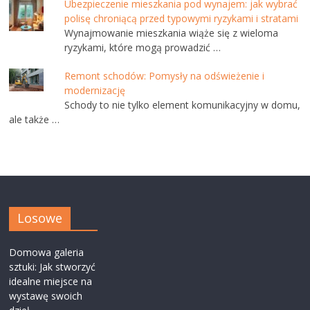
Ubezpieczenie mieszkania pod wynajem: jak wybrać
polisę chroniącą przed typowymi ryzykami i stratami
Wynajmowanie mieszkania wiąże się z wieloma
ryzykami, które mogą prowadzić …
Remont schodów: Pomysły na odświeżenie i
modernizację
Schody to nie tylko element komunikacyjny w domu,
ale także …
Losowe
Domowa galeria
sztuki: Jak stworzyć
idealne miejsce na
wystawę swoich