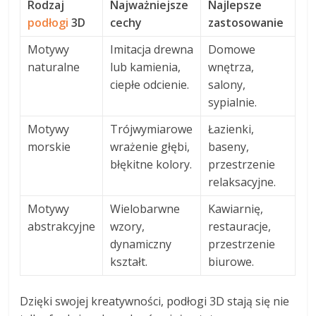
Rodzaj
Najważniejsze
Najlepsze
podłogi
3D
cechy
zastosowanie
Motywy
Imitacja drewna
Domowe
naturalne
lub kamienia,
wnętrza,
ciepłe odcienie.
salony,
sypialnie.
Motywy
Trójwymiarowe
Łazienki,
morskie
wrażenie głębi,
baseny,
błękitne kolory.
przestrzenie
relaksacyjne.
Motywy
Wielobarwne
Kawiarnię,
abstrakcyjne
wzory,
restauracje,
dynamiczny
przestrzenie
kształt.
biurowe.
Dzięki swojej kreatywności, podłogi 3D stają się nie