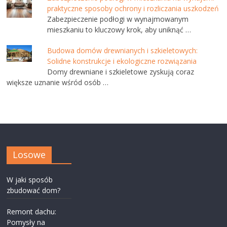
praktyczne sposoby ochrony i rozliczania uszkodzeń
Zabezpieczenie podłogi w wynajmowanym
mieszkaniu to kluczowy krok, aby uniknąć …
Budowa domów drewnianych i szkieletowych:
Solidne konstrukcje i ekologiczne rozwiązania
Domy drewniane i szkieletowe zyskują coraz
większe uznanie wśród osób …
Losowe
W jaki sposób
zbudować dom?
Remont dachu:
Pomysły na