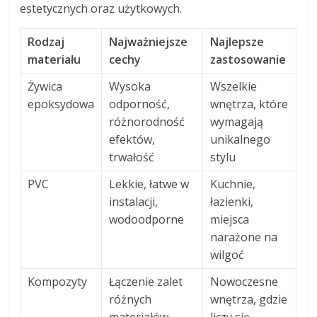
estetycznych oraz użytkowych.
Rodzaj
Najważniejsze
Najlepsze
materiału
cechy
zastosowanie
Żywica
Wysoka
Wszelkie
epoksydowa
odporność,
wnętrza, które
różnorodność
wymagają
efektów,
unikalnego
trwałość
stylu
PVC
Lekkie, łatwe w
Kuchnie,
instalacji,
łazienki,
wodoodporne
miejsca
narażone na
wilgoć
Kompozyty
Łączenie zalet
Nowoczesne
różnych
wnętrza, gdzie
materiałów,
liczy się