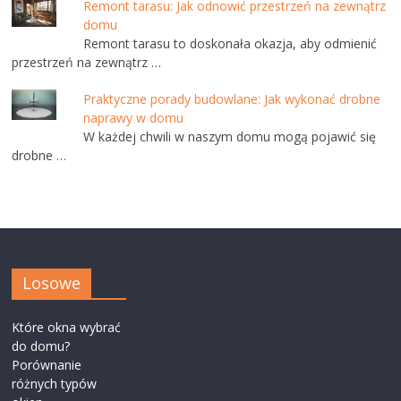
Remont tarasu: Jak odnowić przestrzeń na zewnątrz
domu
Remont tarasu to doskonała okazja, aby odmienić
przestrzeń na zewnątrz …
Praktyczne porady budowlane: Jak wykonać drobne
naprawy w domu
W każdej chwili w naszym domu mogą pojawić się
drobne …
Losowe
Które okna wybrać
do domu?
Porównanie
różnych typów