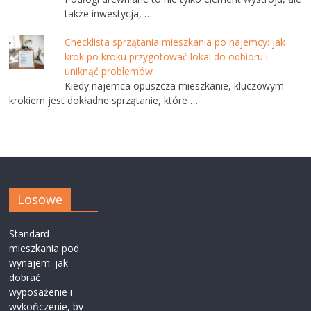
także inwestycja, …
Checklista sprzątania mieszkania po najemcy: jak
krok po kroku przygotować lokal do odbioru i
uniknąć problemów
Kiedy najemca opuszcza mieszkanie, kluczowym
krokiem jest dokładne sprzątanie, które …
Losowe
Standard
mieszkania pod
wynajem: jak
dobrać
wyposażenie i
wykończenie, by