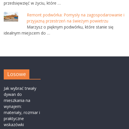
przedsięwzięć w życiu, które …
Remont podwórka: Pomysły na zagospodarowanie i
przyjazną przestrzeń na świeżym powietrzu
Marzysz o pięknym podwórku, które stanie się
idealnym miejscem do …
Losowe
Jak wybrać trwały
dywan do
mieszkania na
wynajem:
materiały, rozmiar i
praktyczne
wskazówki