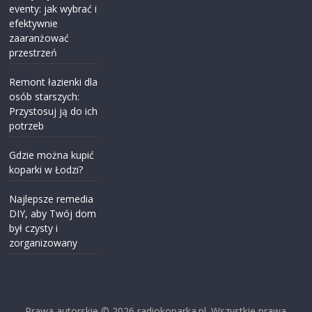
eventy: jak wybrać i
efektywnie
zaaranżować
przestrzeń
Remont łazienki dla
osób starszych:
Przystosuj ją do ich
potrzeb
Gdzie można kupić
koparki w Łodzi?
Najlepsze remedia
DIY, aby Twój dom
był czysty i
zorganizowany
Prawa autorskie © 2026
radiokoparka.pl
. Wszystkie prawa