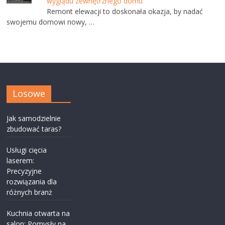
wyglądu zewnętrznego domu
Remont elewacji to doskonała okazja, by nadać
swojemu domowi nowy, …
Losowe
Jak samodzielnie
zbudować taras?
Usługi cięcia
laserem:
Precyzyjne
rozwiązania dla
różnych branż
Kuchnia otwarta na
salon: Pomysły na