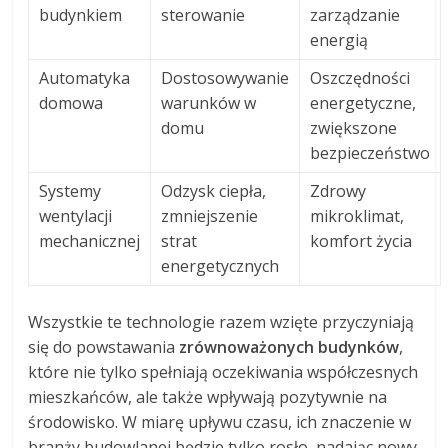
budynkiem
sterowanie
zarządzanie
energią
Automatyka
Dostosowywanie
Oszczędności
domowa
warunków w
energetyczne,
domu
zwiększone
bezpieczeństwo
Systemy
Odzysk ciepła,
Zdrowy
wentylacji
zmniejszenie
mikroklimat,
mechanicznej
strat
komfort życia
energetycznych
Wszystkie te technologie razem wzięte przyczyniają
się do powstawania
zrównoważonych budynków
,
które nie tylko spełniają oczekiwania współczesnych
mieszkańców, ale także wpływają pozytywnie na
środowisko. W miarę upływu czasu, ich znaczenie w
branży budowlanej będzie tylko rosło, nadając nowy