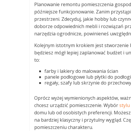
Planowanie remontu pomieszczenia gospoda
późniejsze funkcjonowanie. Zanim przystąpis
przestrzeni. Zdecyduj, jakie hobby lub cz
doborze odpowiednich mebli i rozwiązań pr
narzędzia ogrodnicze, powinieneś uwzględni
Kolejnym istotnym krokiem jest stworzenie l
będziesz mógł lepiej zaplanować budżet i 
to:
farby i lakiery do malowania ścian
panele podłogowe lub płytki do podłogi
regały, szafy lub skrzynie do przechow
Oprócz wyżej wymienionych aspektów, ważne 
chcesz urządzić pomieszczenie. Wybór
stylu
domu lub od osobistych preferencji. Możes
na bardziej klasyczny i przytulny wygląd. C
pomieszczeniu charakteru.