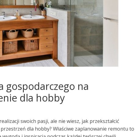
a gospodarczego na
enie dla hobby
lizacji swoich pasji, ale nie wiesz, jak przekształcić
 przestrzeń dla hobby? Właściwe zaplanowanie remontu to
ę wygodą i inspiracją podczas każdej twórczej chwili.