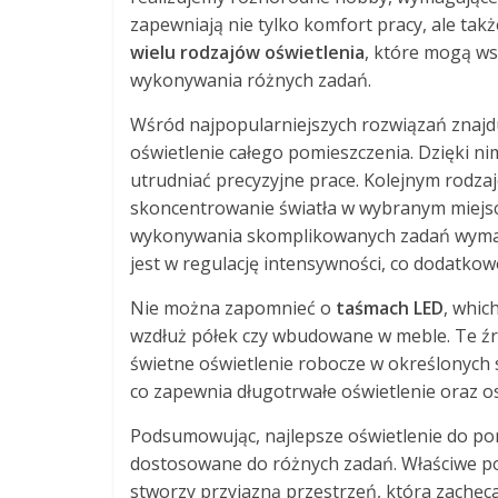
zapewniają nie tylko komfort pracy, ale tak
wielu rodzajów oświetlenia
, które mogą ws
wykonywania różnych zadań.
Wśród najpopularniejszych rozwiązań znajd
oświetlenie całego pomieszczenia. Dzięki n
utrudniać precyzyjne prace. Kolejnym rodza
skoncentrowanie światła w wybranym miejscu
wykonywania skomplikowanych zadań wymaga
jest w regulację intensywności, co dodatkow
Nie można zapomnieć o
taśmach LED
, whic
wzdłuż półek czy wbudowane w meble. Te źród
świetne oświetlenie robocze w określonych s
co zapewnia długotrwałe oświetlenie oraz o
Podsumowując, najlepsze oświetlenie do po
dostosowane do różnych zadań. Właściwe po
stworzy przyjazną przestrzeń, która zachęca d