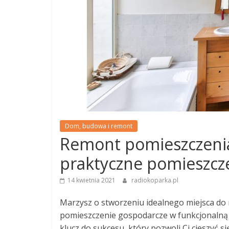
Dom, budowa i remont
Remont pomieszczeni
praktyczne pomieszcz
14 kwietnia 2021
radiokoparka.pl
Marzysz o stworzeniu idealnego miejsca do rea
pomieszczenie gospodarcze w funkcjonalną
klucz do sukcesu, który pozwoli Ci cieszyć si