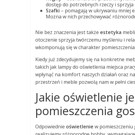
dostęp do potrzebnych rzeczy i sprzyja
Szafki
– pomagają w ukrywaniu mniej e
Można w nich przechowywać różnorodne
Nie bez znaczenia jest także
estetyka
mebli
otoczenie sprzyja twórczemu myśleniu i rel
wkomponują się w charakter pomieszczenia 
Kiedy już zdecydujemy się na konkretne me
takich jak lampy do oświetlenia miejsca prac
wpłynąć na komfort naszych działań oraz n
przestrzeń i meble pozwolą nam w pełni cie
Jakie oświetlenie j
pomieszczenia go
Odpowiednie
oświetlenie
w pomieszczeniu g
realizujemy różnorodne hobby, wymagające 