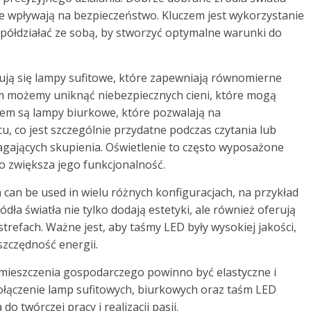
że wpływają na bezpieczeństwo. Kluczem jest wykorzystanie
półdziałać ze sobą, by stworzyć optymalne warunki do
ują się lampy sufitowe, które zapewniają równomierne
im możemy uniknąć niebezpiecznych cieni, które mogą
jem są lampy biurkowe, które pozwalają na
, co jest szczególnie przydatne podczas czytania lub
jących skupienia. Oświetlenie to często wyposażone
o zwiększa jego funkcjonalność.
h can be used in wielu różnych konfiguracjach, na przykład
ła światła nie tylko dodają estetyki, ale również oferują
trefach. Ważne jest, aby taśmy LED były wysokiej jakości,
szczędność energii.
mieszczenia gospodarczego powinno być elastyczne i
łączenie lamp sufitowych, biurkowych oraz taśm LED
o twórczej pracy i realizacji pasji.