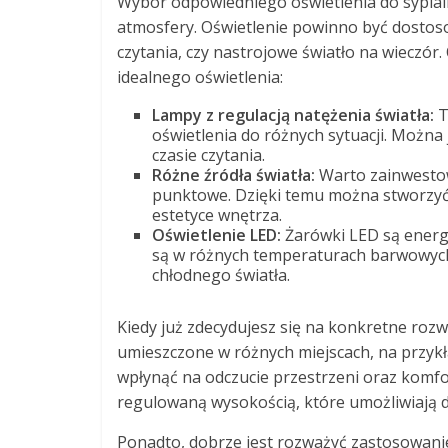
Wybór odpowiedniego oświetlenia do sypialni
atmosfery. Oświetlenie powinno być dostoso
czytania, czy nastrojowe światło na wieczó
idealnego oświetlenia:
Lampy z regulacją natężenia światła:
T
oświetlenia do różnych sytuacji. Można
czasie czytania.
Różne źródła światła:
Warto zainwestow
punktowe. Dzięki temu można stworzyć w
estetyce wnętrza.
Oświetlenie LED:
Żarówki LED są energ
są w różnych temperaturach barwowych,
chłodnego światła.
Kiedy już zdecydujesz się na konkretne roz
umieszczone w różnych miejscach, na przyk
wpłynąć na odczucie przestrzeni oraz komf
regulowaną wysokością, które umożliwiają 
Ponadto, dobrze jest rozważyć zastosowan