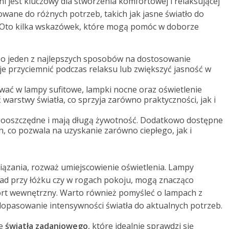
 jest kluczowy dla stworzenia komfortowej i relaksującej
wane do różnych potrzeb, takich jak jasne światło do
r. Oto kilka wskazówek, które mogą pomóc w doborze
o jeden z najlepszych sposobów na dostosowanie
 je przyciemnić podczas relaksu lub zwiększyć jasność w
ać w lampy sufitowe, lampki nocne oraz oświetlenie
arstwy światła, co sprzyja zarówno praktyczności, jak i
ooszczędne i mają długą żywotność. Dodatkowo dostępne
 co pozwala na uzyskanie zarówno ciepłego, jak i
wiązania, rozważ umiejscowienie oświetlenia. Lampy
ład przy łóżku czy w rogach pokoju, mogą znacząco
ort wewnętrzny. Warto również pomyśleć o lampach z
dopasowanie intensywności światła do aktualnych potrzeb.
ie
światła zadaniowego
, które idealnie sprawdzi się