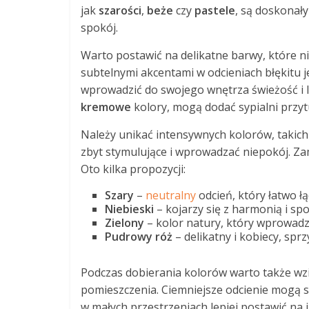
jak
szarości
,
beże
czy
pastele
, są doskonał
spokój.
Warto postawić na delikatne barwy, które ni
subtelnymi akcentami w odcieniach błękitu j
wprowadzić do swojego wnętrza świeżość i le
kremowe
kolory, mogą dodać sypialni przytu
Należy unikać intensywnych kolorów, takich 
zbyt stymulujące i wprowadzać niepokój. Zam
Oto kilka propozycji:
Szary
–
neutralny
odcień, który łatwo łą
Niebieski
– kojarzy się z harmonią i sp
Zielony
– kolor natury, który wprowadza
Pudrowy róż
– delikatny i kobiecy, sprz
Podczas dobierania kolorów warto także wz
pomieszczenia. Ciemniejsze odcienie mogą sp
w małych przestrzeniach lepiej postawić na 