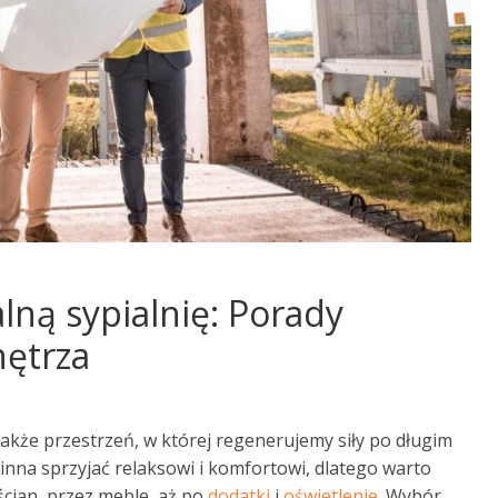
lną sypialnię: Porady
nętrza
e także przestrzeń, w której regenerujemy siły po długim
inna sprzyjać relaksowi i komfortowi, dlatego warto
ścian, przez meble, aż po
dodatki
i
oświetlenie
. Wybór