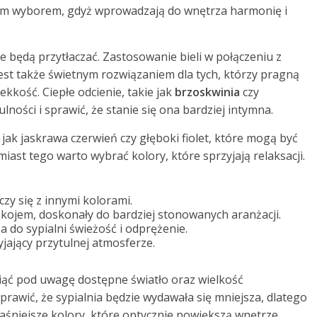
ym wyborem, gdyż wprowadzają do wnętrza harmonię i
e będą przytłaczać. Zastosowanie bieli w połączeniu z
est także świetnym rozwiązaniem dla tych, którzy pragną
kkość. Ciepłe odcienie, takie jak
brzoskwinia
czy
lności i sprawić, że stanie się ona bardziej intymna.
jak jaskrawa czerwień czy głęboki fiolet, które mogą być
iast tego warto wybrać kolory, które sprzyjają relaksacji.
czy się z innymi kolorami.
okojem, doskonały do bardziej stonowanych aranżacji.
 do sypialni świeżość i odprężenie.
yjający przytulnej atmosferze.
iąć pod uwagę dostępne światło oraz wielkość
rawić, że sypialnia będzie wydawała się mniejsza, dlatego
jaśniejsze kolory, które optycznie powiększą wnętrze.