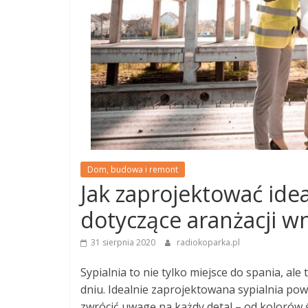
Dom, budowa i remont
Jak zaprojektować idea
dotyczące aranżacji w
31 sierpnia 2020
radiokoparka.pl
Sypialnia to nie tylko miejsce do spania, al
dniu. Idealnie zaprojektowana sypialnia pow
zwrócić uwagę na każdy detal – od kolorów 