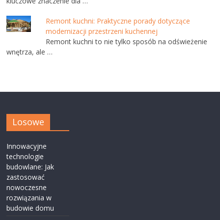
kluczowe znaczenie dla …
Remont kuchni: Praktyczne porady dotyczące
modernizacji przestrzeni kuchennej
Remont kuchni to nie tylko sposób na odświeżenie
wnętrza, ale …
Losowe
Innowacyjne
technologie
budowlane: Jak
zastosować
nowoczesne
rozwiązania w
budowie domu