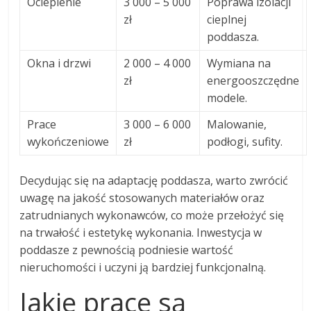
Ocieplenie
3 000 – 5 000
Poprawa izolacji
zł
cieplnej
poddasza.
Okna i drzwi
2 000 – 4 000
Wymiana na
zł
energooszczędne
modele.
Prace
3 000 – 6 000
Malowanie,
wykończeniowe
zł
podłogi, sufity.
Decydując się na adaptację poddasza, warto zwrócić
uwagę na jakość stosowanych materiałów oraz
zatrudnianych wykonawców, co może przełożyć się
na trwałość i estetykę wykonania. Inwestycja w
poddasze z pewnością podniesie wartość
nieruchomości i uczyni ją bardziej funkcjonalną.
Jakie prace są