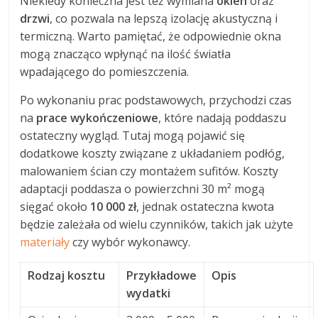
Niekiedy konieczna jest też wymiana
okien
oraz
drzwi
, co pozwala na lepszą izolację akustyczną i
termiczną. Warto pamiętać, że odpowiednie okna
mogą znacząco wpłynąć na ilość światła
wpadającego do pomieszczenia.
Po wykonaniu prac podstawowych, przychodzi czas
na
prace wykończeniowe
, które nadają poddaszu
ostateczny wygląd. Tutaj mogą pojawić się
dodatkowe koszty związane z układaniem podłóg,
malowaniem ścian czy montażem sufitów. Koszty
adaptacji poddasza o powierzchni 30 m² mogą
sięgać około
10 000 zł
, jednak ostateczna kwota
będzie zależała od wielu czynników, takich jak użyte
materiały
czy wybór wykonawcy.
Rodzaj kosztu
Przykładowe
Opis
wydatki