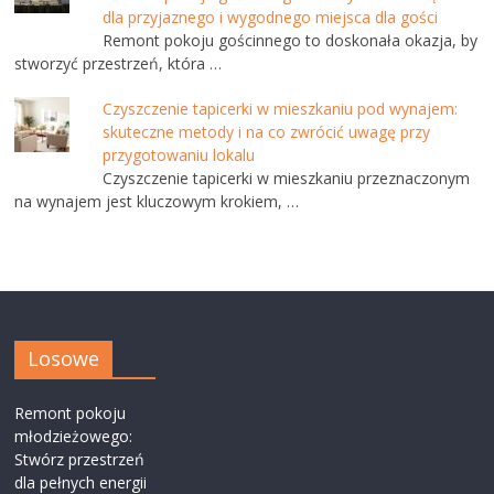
dla przyjaznego i wygodnego miejsca dla gości
Remont pokoju gościnnego to doskonała okazja, by
stworzyć przestrzeń, która …
Czyszczenie tapicerki w mieszkaniu pod wynajem:
skuteczne metody i na co zwrócić uwagę przy
przygotowaniu lokalu
Czyszczenie tapicerki w mieszkaniu przeznaczonym
na wynajem jest kluczowym krokiem, …
Losowe
Remont pokoju
młodzieżowego:
Stwórz przestrzeń
dla pełnych energii