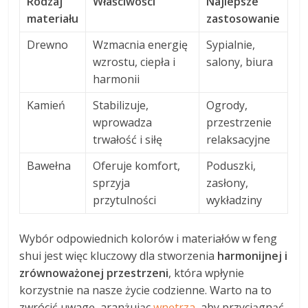
Rodzaj
Właściwości
Najlepsze
materiału
zastosowanie
Drewno
Wzmacnia energię
Sypialnie,
wzrostu, ciepła i
salony, biura
harmonii
Kamień
Stabilizuje,
Ogrody,
wprowadza
przestrzenie
trwałość i siłę
relaksacyjne
Bawełna
Oferuje komfort,
Poduszki,
sprzyja
zasłony,
przytulności
wykładziny
Wybór odpowiednich kolorów i materiałów w feng
shui jest więc kluczowy dla stworzenia
harmonijnej i
zrównoważonej przestrzeni
, która wpłynie
korzystnie na nasze życie codzienne. Warto na to
zwrócić uwagę, aranżując
wnętrza
, aby przyciągnąć