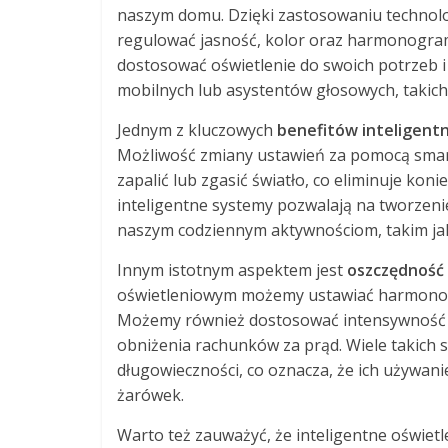
naszym domu. Dzięki zastosowaniu technolo
regulować jasność, kolor oraz harmonogram
dostosować oświetlenie do swoich potrzeb i pr
mobilnych lub asystentów głosowych, takich
Jednym z kluczowych
benefitów inteligent
Możliwość zmiany ustawień za pomocą smar
zapalić lub zgasić światło, co eliminuje kon
inteligentne systemy pozwalają na tworzeni
naszym codziennym aktywnościom, takim jak p
Innym istotnym aspektem jest
oszczędność 
oświetleniowym możemy ustawiać harmonogra
Możemy również dostosować intensywność oś
obniżenia rachunków za prąd. Wiele takich 
długowieczności, co oznacza, że ich używa
żarówek.
Warto też zauważyć, że inteligentne oświe