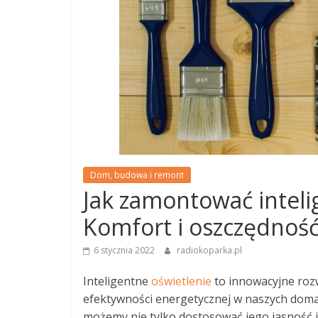
Dom, budowa i remont
Jak zamontować intel
Komfort i oszczędność
6 stycznia 2022
radiokoparka.pl
Inteligentne
oświetlenie
to innowacyjne roz
efektywności energetycznej w naszych domac
możemy nie tylko dostosować jego jasność i 