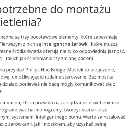
 potrzebne do montażu
ietlenia?
zbędne są trzy podstawowe elementy, które zapewniają
 Pierwszym z nich są
inteligentne żarówki
, które muszą
sne źródła światła oferują nie tylko odpowiednią jasność,
ji, takich jak ściemnianie czy zmianę odcieni.
 na przykład Philips Hue Bridge. Mostek to urządzenie,
omową, umożliwiając ich zdalne sterowanie. Bez mostka,
e działać, ponieważ nie będą mogły komunikować się z
e.
ja mobilna
, która pozwala na zarządzanie oświetleniem z
a programować harmonogramy, tworzyć scenariusze
 innymi systemami inteligentnego domu. Warto zainstalować
no z żarówkami, jak i mostkiem, aby uzyskać pełną