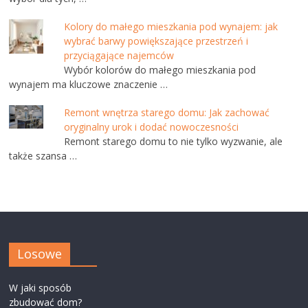
Kolory do małego mieszkania pod wynajem: jak
wybrać barwy powiększające przestrzeń i
przyciągające najemców
Wybór kolorów do małego mieszkania pod
wynajem ma kluczowe znaczenie …
Remont wnętrza starego domu: Jak zachować
oryginalny urok i dodać nowoczesności
Remont starego domu to nie tylko wyzwanie, ale
także szansa …
Losowe
W jaki sposób
zbudować dom?