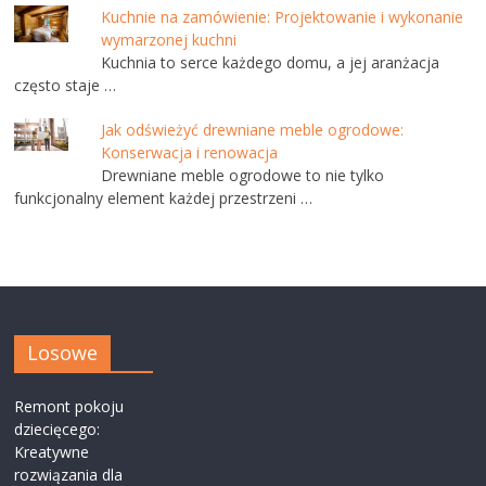
Kuchnie na zamówienie: Projektowanie i wykonanie
wymarzonej kuchni
Kuchnia to serce każdego domu, a jej aranżacja
często staje …
Jak odświeżyć drewniane meble ogrodowe:
Konserwacja i renowacja
Drewniane meble ogrodowe to nie tylko
funkcjonalny element każdej przestrzeni …
Losowe
Remont pokoju
dziecięcego:
Kreatywne
rozwiązania dla