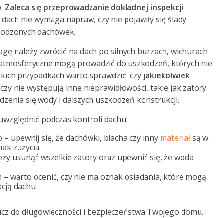
w.
Zaleca się przeprowadzanie dokładnej inspekcji
y dach nie wymaga napraw, czy nie pojawiły się ślady
zkodzonych dachówek.
agę należy zwrócić na dach po silnych burzach, wichurach
i atmosferyczne mogą prowadzić do uszkodzeń, których nie
kich przypadkach warto sprawdzić, czy
jakiekolwiek
czy nie występują inne nieprawidłowości, takie jak zatory
enia się wody i dalszych uszkodzeń konstrukcji.
uwzględnić podczas kontroli dachu:
– upewnij się, że dachówki, blacha czy inny
materiał
są w
nak zużycia.
leży usunąć wszelkie zatory oraz upewnić się, że woda
 – warto ocenić, czy nie ma oznak osiadania, które mogą
cją dachu.
lucz do długowieczności i bezpieczeństwa Twojego domu.