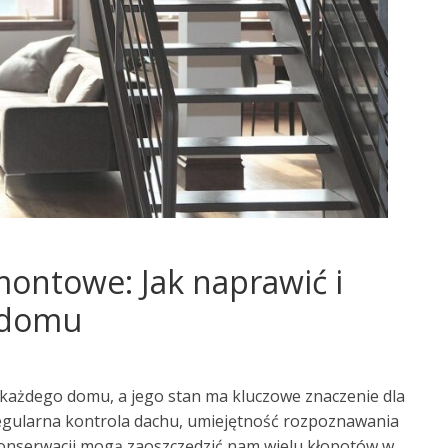
ontowe: Jak naprawić i
 domu
 każdego domu, a jego stan ma kluczowe znaczenie dla
egularna kontrola dachu, umiejętność rozpoznawania
onserwacji mogą zaoszczędzić nam wielu kłopotów w