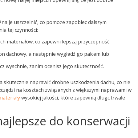
nową na jej miejscu i upewnij się, że jest dobrze
na je uszczelnić, co pomoże zapobiec dalszym
a tej czynności:
nych materiałów, co zapewni lepszą przyczepność
kon dachowy, a następnie wygładź go palcem lub
acz wyschnie, zanim ocenisz jego skuteczność.
a skutecznie naprawić drobne uszkodzenia dachu, co nie
oszczędzi na kosztach związanych z większymi naprawami w
materiały
wysokiej jakości, które zapewnią długotrwałe
 najlepsze do konserwacji