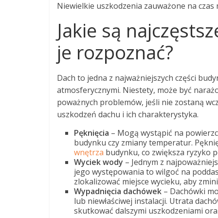
Niewielkie uszkodzenia zauważone na czas
Jakie są najczęsts
je rozpoznać?
Dach to jedna z najważniejszych części bud
atmosferycznymi. Niestety, może być naraż
poważnych problemów, jeśli nie zostaną wcz
uszkodzeń dachu i ich charakterystyka.
Pęknięcia
– Mogą wystąpić na powierzch
budynku czy zmiany temperatur. Pękni
wnętrza
budynku, co zwiększa ryzyko p
Wyciek wody
– Jednym z najpoważniejs
jego występowania to wilgoć na poddasz
zlokalizować miejsce wycieku, aby zmin
Wypadnięcia dachówek
– Dachówki mog
lub niewłaściwej instalacji. Utrata dac
skutkować dalszymi uszkodzeniami ora