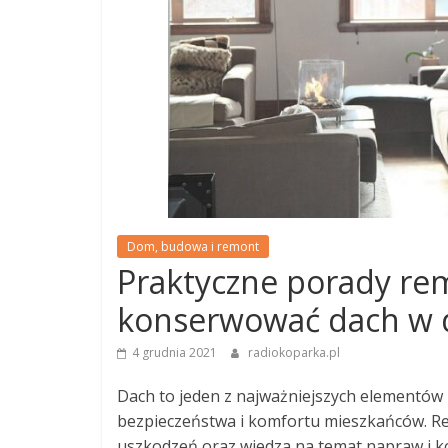
Dom, budowa i remont
Praktyczne porady rem
konserwować dach w
4 grudnia 2021
radiokoparka.pl
Dach to jeden z najważniejszych elementów
bezpieczeństwa i komfortu mieszkańców. R
uszkodzeń oraz wiedza na temat napraw i k