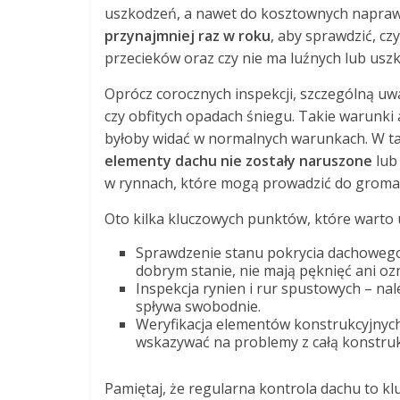
uszkodzeń, a nawet do kosztownych napra
przynajmniej raz w roku
, aby sprawdzić, cz
przecieków oraz czy nie ma luźnych lub us
Oprócz corocznych inspekcji, szczególną uw
czy obfitych opadach śniegu. Takie warunk
byłoby widać w normalnych warunkach. W ta
elementy dachu nie zostały naruszone
lub 
w rynnach, które mogą prowadzić do gromadz
Oto kilka kluczowych punktów, które warto 
Sprawdzenie stanu pokrycia dachowego 
dobrym stanie, nie mają pęknięć ani oz
Inspekcja rynien i rur spustowych – na
spływa swobodnie.
Weryfikacja elementów konstrukcyjnych
wskazywać na problemy z całą konstruk
Pamiętaj, że regularna kontrola dachu to k