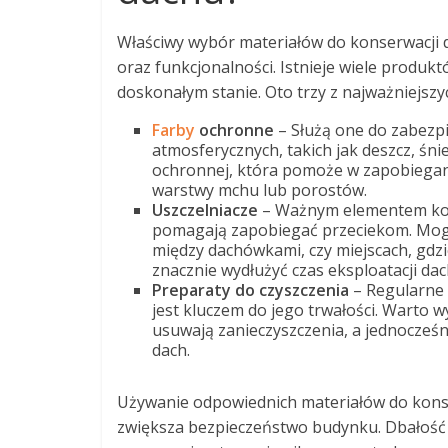
Właściwy wybór materiałów do konserwacji 
oraz funkcjonalności. Istnieje wiele produ
doskonałym stanie. Oto trzy z najważniejszy
Farby
ochronne
– Służą one do zabezp
atmosferycznych, takich jak deszcz, śni
ochronnej, która pomoże w zapobiegan
warstwy mchu lub porostów.
Uszczelniacze
– Ważnym elementem kons
pomagają zapobiegać przeciekom. Mogą 
między dachówkami, czy miejscach, gdzi
znacznie wydłużyć czas eksploatacji dac
Preparaty do czyszczenia
– Regularne c
jest kluczem do jego trwałości. Warto w
usuwają zanieczyszczenia, a jednocześn
dach.
Używanie odpowiednich materiałów do konser
zwiększa bezpieczeństwo budynku. Dbałość o