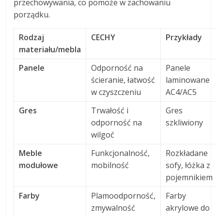
przechowywania, co pomoże w zachowaniu
porządku.
Rodzaj
CECHY
Przykłady
materiału/mebla
Panele
Odporność na
Panele
ścieranie, łatwość
laminowane
w czyszczeniu
AC4/AC5
Gres
Trwałość i
Gres
odporność na
szkliwiony
wilgoć
Meble
Funkcjonalność,
Rozkładane
modułowe
mobilność
sofy, łóżka z
pojemnikiem
Farby
Plamoodporność,
Farby
zmywalność
akrylowe do