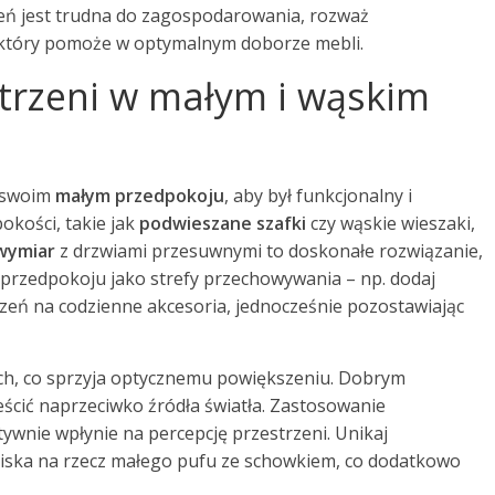
rzeń jest trudna do zagospodarowania, rozważ
 który pomoże w optymalnym doborze mebli.
trzeni w małym i wąskim
w swoim
małym przedpokoju
, aby był funkcjonalny i
bokości, takie jak
podwieszane szafki
czy wąskie wieszaki,
wymiar
z drzwiami przesuwnymi to doskonałe rozwiązanie,
 przedpokoju jako strefy przechowywania – np. dodaj
trzeń na codzienne akcesoria, jednocześnie pozostawiając
ach, co sprzyja optycznemu powiększeniu. Dobrym
ścić naprzeciwko źródła światła. Zastosowanie
wnie wpłynie na percepcję przestrzeni. Unikaj
ziska na rzecz małego pufu ze schowkiem, co dodatkowo