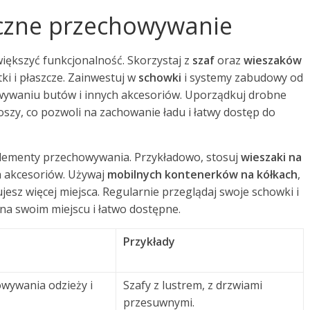
yczne przechowywanie
iększyć funkcjonalność. Skorzystaj z
szaf
oraz
wieszaków
i i płaszcze. Zainwestuj w
schowki
i systemy zabudowy od
wywaniu butów i innych akcesoriów. Uporządkuj drobne
szy, co pozwoli na zachowanie ładu i łatwy dostęp do
 elementy przechowywania. Przykładowo, stosuj
wieszaki na
h akcesoriów. Używaj
mobilnych kontenerków na kółkach
,
esz więcej miejsca. Regularnie przeglądaj swoje schowki i
 na swoim miejscu i łatwo dostępne.
Przykłady
owywania odzieży i
Szafy z lustrem, z drzwiami
przesuwnymi.