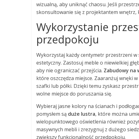
wizualną, aby uniknąć chaosu. Jeśli przest
skonsultowanie się z projektantem wnętrz,
Wykorzystanie przes
przedpokoju
Wykorzystaj każdy centymetr przestrzeni 
estetyczny. Zastosuj meble o niewielkiej głę
aby nie ograniczać przejścia.
Zabudowy na 
które oszczędza miejsce. Zaaranżuj wnęki w
szafki lub półki. Dzięki temu zyskasz przes
wolne miejsce do poruszania się.
Wybieraj jasne kolory na ścianach i podłog
pomysłem są
duże lustra
, które można umie
wielopunktowego oświetlenia również pozyty
masywnych mebli i zrezygnuj z dużego sied
zwiększy funkcjonalność przedpokoju.