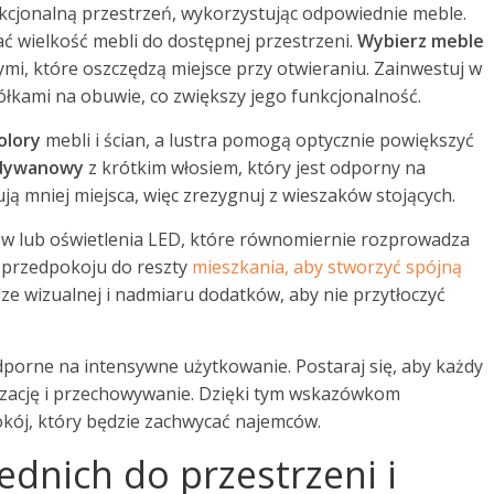
nkcjonalną przestrzeń, wykorzystując odpowiednie meble.
ć wielkość mebli do dostępnej przestrzeni.
Wybierz meble
i, które oszczędzą miejsce przy otwieraniu. Zainwestuj w
ółkami na obuwie, co zwiększy jego funkcjonalność.
olory
mebli i ścian, a lustra pomogą optycznie powiększyć
 dywanowy
z krótkim włosiem, który jest odporny na
ją mniej miejsca, więc zrezygnuj z wieszaków stojących.
ków lub oświetlenia LED, które równomiernie rozprowadza
ę przedpokoju do reszty
mieszkania, aby stworzyć spójną
ze wizualnej i nadmiaru dodatków, aby nie przytłoczyć
odporne na intensywne użytkowanie. Postaraj się, aby każdy
nizację i przechowywanie. Dzięki tym wskazówkom
okój, który będzie zachwycać najemców.
dnich do przestrzeni i