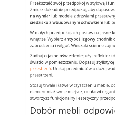
Przekształć swój przedpokój w stylową i fu
Zmierz dokładnie przedpokój, aby dopasowa
na wymiar
lub modele z drzwiami przesuwnym
siedzisko z wbudowanym schowkiem
lub p
W małych przedpokojach postaw na
jasne k
wnętrze. Wybierz
antypoślizgowy chodnik
zabrudzenia i wilgoć. Wieszaki ścienne zajmu
Zadbaj o
jasne oświetlenie
; użyj reflektor
światło w pomieszczeniu. Dopasuj stylistyk
przestrzeń
. Unikaj przedmiotów o dużej wad
przestrzeni.
Stosuj trwałe i łatwe w czyszczeniu meble, 
element miał swoje miejsce, co ułatwi orga
stworzysz funkcjonalny i estetyczny przedp
Dobór mebli odpowie