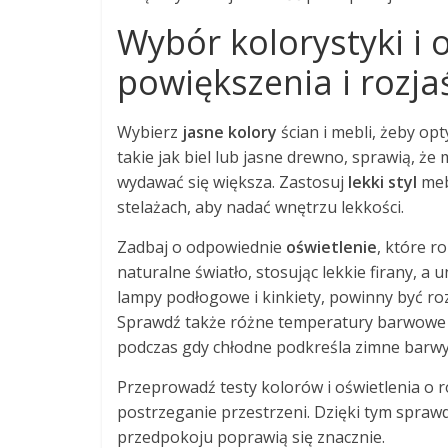
Wybór kolorystyki i 
powiększenia i rozja
Wybierz
jasne kolory
ścian i mebli, żeby op
takie jak biel lub jasne drewno, sprawią, że
wydawać się większa. Zastosuj
lekki styl
mebl
stelażach, aby nadać wnętrzu lekkości.
Zadbaj o odpowiednie
oświetlenie
, które r
naturalne światło, stosując lekkie firany, a u
lampy podłogowe i kinkiety, powinny być r
Sprawdź także różne temperatury barwowe św
podczas gdy chłodne podkreśla zimne barwy
Przeprowadź testy kolorów i oświetlenia o r
postrzeganie przestrzeni. Dzięki tym spra
przedpokoju poprawią się znacznie.