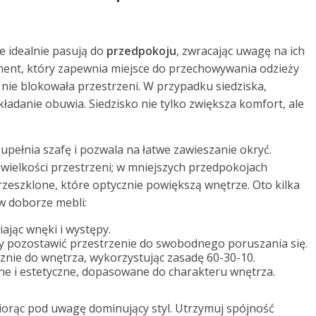
 idealnie pasują do
przedpokoju
, zwracając uwagę na ich
lement, który zapewnia miejsce do przechowywania odzieży
y nie blokowała przestrzeni. W przypadku siedziska,
adanie obuwia. Siedzisko nie tylko zwiększa komfort, ale
upełnia szafę i pozwala na łatwe zawieszanie okryć.
 wielkości przestrzeni; w mniejszych przedpokojach
rzeszklone, które optycznie powiększą wnętrze. Oto kilka
w doborze mebli:
ając wnęki i występy.
y pozostawić przestrzenie do swobodnego poruszania się.
cznie do wnętrza, wykorzystując zasadę 60-30-10.
lne i estetyczne, dopasowane do charakteru wnętrza.
biorąc pod uwagę dominujący styl. Utrzymuj spójność