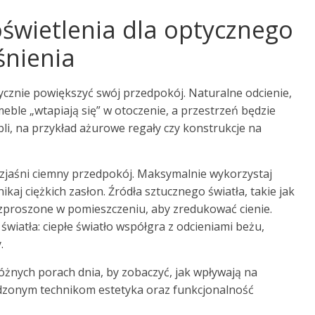
oświetlenia dla optycznego
śnienia
tycznie powiększyć swój przedpokój. Naturalne odcienie,
 meble „wtapiają się” w otoczenie, a przestrzeń będzie
i, na przykład ażurowe regały czy konstrukcje na
ozjaśni ciemny przedpokój. Maksymalnie wykorzystaj
nikaj ciężkich zasłon. Źródła sztucznego światła, takie jak
ozproszone w pomieszczeniu, aby zredukować cienie.
iatła: ciepłe światło współgra z odcieniami beżu,
.
óżnych porach dnia, by zobaczyć, jak wpływają na
wdzonym technikom estetyka oraz funkcjonalność