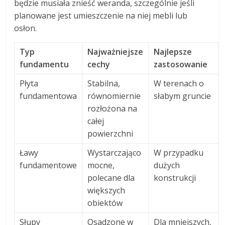
będzie musiała znieść weranda, szczególnie jeśli
planowane jest umieszczenie na niej mebli lub
osłon.
Typ
Najważniejsze
Najlepsze
fundamentu
cechy
zastosowanie
Płyta
Stabilna,
W terenach o
fundamentowa
równomiernie
słabym gruncie
rozłożona na
całej
powierzchni
Ławy
Wystarczająco
W przypadku
fundamentowe
mocne,
dużych
polecane dla
konstrukcji
większych
obiektów
Słupy
Osadzone w
Dla mniejszych,