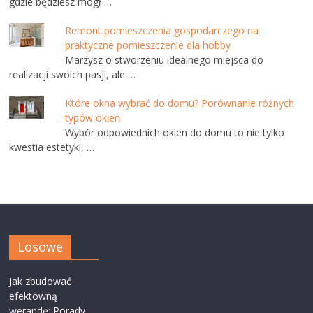
gdzie będziesz mógł …
Remont pomieszczenia gospodarczego na
praktyczne pomieszczenie dla hobby
Marzysz o stworzeniu idealnego miejsca do
realizacji swoich pasji, ale …
Które okna wybrać do domu? Porównanie różnych
typów okien
Wybór odpowiednich okien do domu to nie tylko
kwestia estetyki, …
Losowe
Jak zbudować
efektowną
werandę: Porady